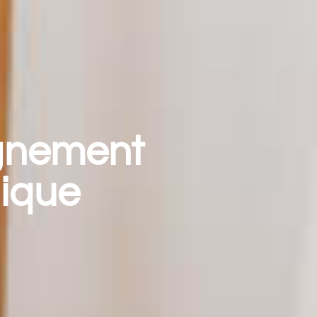
gnement
gique