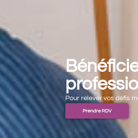
Bénéfic
professi
Pour relever vos défis 
Prendre RDV