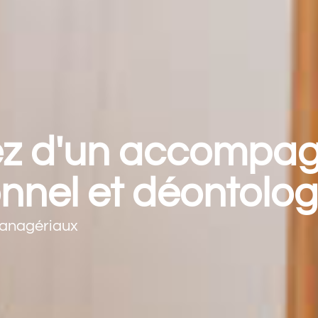
iez d'un accompa
onnel et déontolo
managériaux