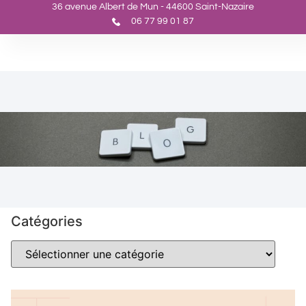
36 avenue Albert de Mun - 44600 Saint-Nazaire
06 77 99 01 87
Catégories