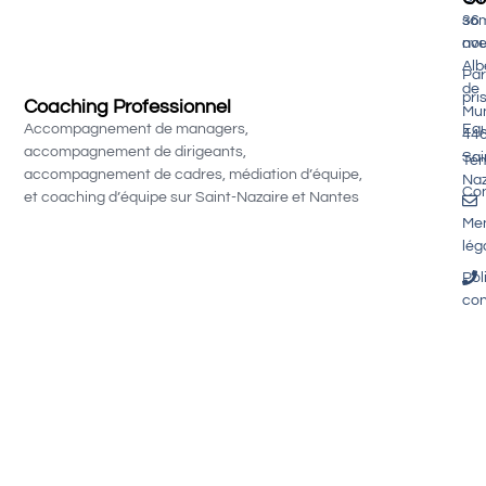
so
36
nou
av
Alb
Par
de
pri
Coaching Professionnel
Mu
Equ
Accompagnement de managers,
44
accompagnement de dirigeants,
Sai
Té
accompagnement de cadres, médiation d’équipe,
Naz
Con
et coaching d’équipe sur Saint-Nazaire et Nantes
Men
lég
Pol
con