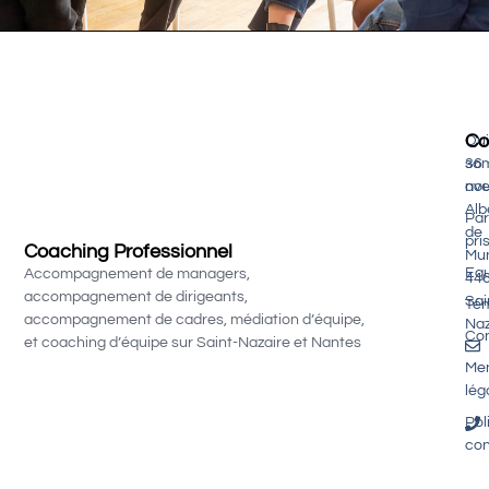
Co
Qui
so
36
nou
av
Alb
Par
de
pri
Coaching Professionnel
Mu
Equ
Accompagnement de managers,
44
accompagnement de dirigeants,
Sai
Té
accompagnement de cadres, médiation d’équipe,
Naz
Con
et coaching d’équipe sur Saint-Nazaire et Nantes
Men
lég
Pol
con