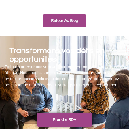
Retour Au Blog
Transformons vos défis en
opportunités
Faites le premier pas vers un accompagnement efficace et
éthique. Nos coachs sont là pour vous aider à surmonter vos
enjeux professionnels avec des solutions concrètes. Contactez-
nous pour un entretien découverte gratuit et sans engagement.
Prendre RDV