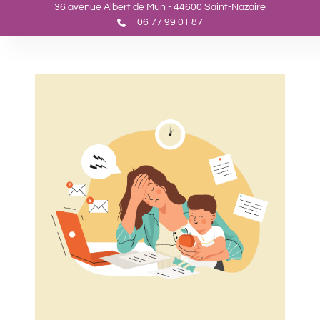
36 avenue Albert de Mun - 44600 Saint-Nazaire
06 77 99 01 87