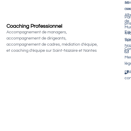
so
36
nou
av
Alb
Par
de
pri
Coaching Professionnel
Mu
Equ
Accompagnement de managers,
44
accompagnement de dirigeants,
Sai
Té
accompagnement de cadres, médiation d’équipe,
Naz
Con
et coaching d’équipe sur Saint-Nazaire et Nantes
Men
lég
Pol
con