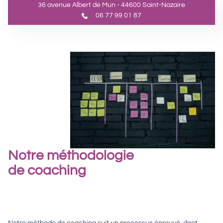
36 avenue Albert de Mun - 44600 Saint-Nazaire
06 77 99 01 87
Notre méthodologie
de coaching