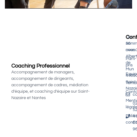
Con
Qui
somm
36
nous 
aven
Alber
Parti-
de
Coaching Professionnel
pris
Mun
Accompagnement de managers,
Equip
4460
accompagnement de dirigeants,
Saint
Témo
accompagnement de cadres, médiation
Nazai
d’équipe, et coaching d’équipe sur Saint-
Cont
c
Nazaire et Nantes
Menti
0
légal
5
Polit
4
confid
0
9