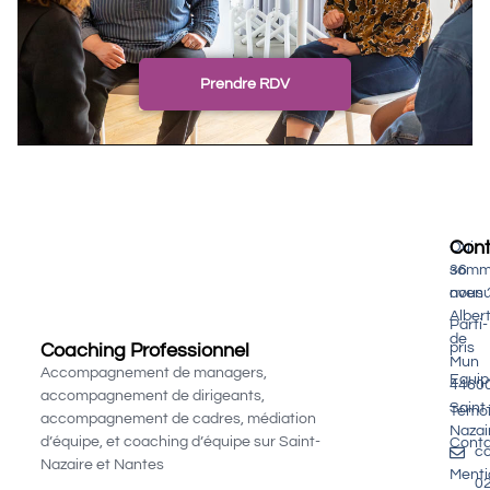
Prendre RDV
Con
Qui
somm
36
nous 
aven
Alber
Parti-
de
Coaching Professionnel
pris
Mun
Accompagnement de managers,
Equip
4460
accompagnement de dirigeants,
Saint
Témo
accompagnement de cadres, médiation
Nazai
d’équipe, et coaching d’équipe sur Saint-
Cont
c
Nazaire et Nantes
Menti
0