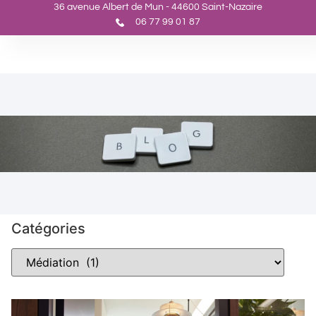
36 avenue Albert de Mun - 44600 Saint-Nazaire
06 77 99 01 87
Catégories