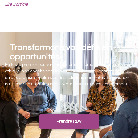
Lire L'article
Transformons vos défis en
opportunités
Faites le premier pas vers un accompagnement efficace et
éthique. Nos coachs sont là pour vous aider à surmonter vos
enjeux professionnels avec des solutions concrètes. Contactez-
nous pour un entretien découverte gratuit et sans engagement.
Prendre RDV