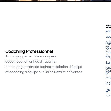
Co
Qui
so
36
nou
av
Alb
Par
de
pri
Coaching Professionnel
Mu
Equ
Accompagnement de managers,
44
accompagnement de dirigeants,
Sai
Té
accompagnement de cadres, médiation d’équipe,
Naz
Con
et coaching d’équipe sur Saint-Nazaire et Nantes
Men
lég
Pol
con