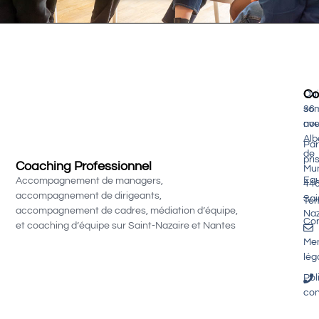
Co
Qui
so
36
nou
av
Alb
Par
de
pri
Coaching Professionnel
Mu
Equ
Accompagnement de managers,
44
accompagnement de dirigeants,
Sai
Té
accompagnement de cadres, médiation d’équipe,
Naz
Con
et coaching d’équipe sur Saint-Nazaire et Nantes
Men
lég
Pol
con