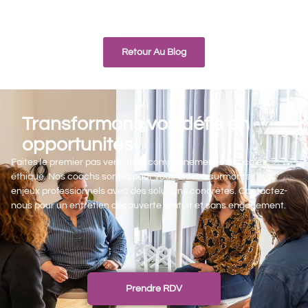
Retour Au Blog
Transformons vos défis en
opportunités
Faites le premier pas vers un accompagnement efficace et
éthique. Nos coachs sont là pour vous aider à surmonter vos
enjeux professionnels avec des solutions concrètes. Contactez-
nous pour un entretien découverte gratuit et sans engagement.
Prendre RDV