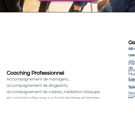
Co
Qui
so
36
nou
av
Alb
Par
de
pri
Coaching Professionnel
Mu
Equ
Accompagnement de managers,
44
accompagnement de dirigeants,
Sai
Té
accompagnement de cadres, médiation d’équipe,
Naz
Con
et coaching d’équipe sur Saint-Nazaire et Nantes
Men
lég
Pol
con