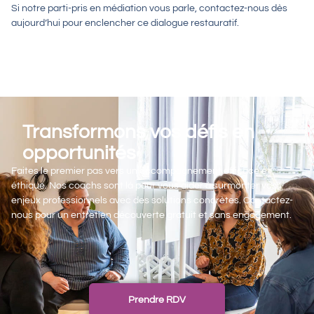
Si notre parti-pris en médiation
vous parle,
contactez-nous dès
aujourd’hui
pour enclencher ce dialogue restauratif.
Transformons vos défis en
opportunités
Faites le premier pas vers un accompagnement efficace et
éthique. Nos coachs sont là pour vous aider à surmonter vos
enjeux professionnels avec des solutions concrètes. Contactez-
nous pour un entretien découverte gratuit et sans engagement.
Prendre RDV